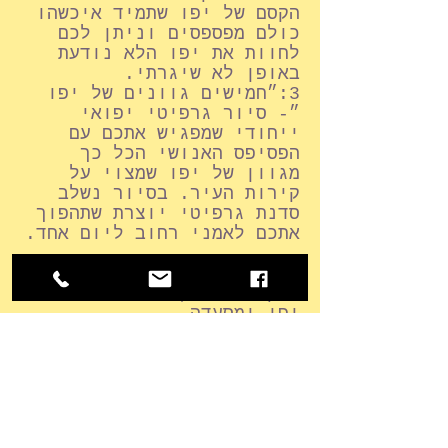
הקסם של יפו שתמיד איכשהו
כולם מפספסים וניתן לכם
לחוות את יפו הלא נודעת
באופן לא שיגרתי.
3:״חמישים גוונים של יפו
״- סיור גרפיטי יפואי
ייחודי שמפגיש אתכם עם
הפסיפס האנושי הכל כך
מגוון של יפו שמצוי על
קירות העיר. בסיור נשלב
סדנת גרפיטי יוצרת שתהפוך
אתכם לאמני רחוב ליום אחד.
בכל הפעילויות ניתן לשלב
שחקני רחוב, שייט מול חופי
יפו ומסעדה
מוזמנים לחוות סוף שנה
ייחודי איתנו ביפו.
להזמנת הפעילות