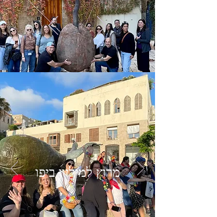
מרוץ למיליון ביפו